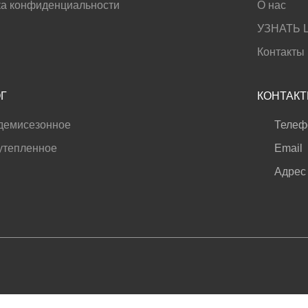
а конфиденциальности
О нас
УЗНАТЬ 
Контакты
Г
КОНТАК
демисезонное
Телеф
утепленное
Email
Адрес