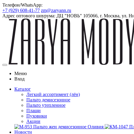
Телефон/WhatsApp:
+7 (929) 608-41-77
zm@zaryann.ru
Адрес оптового шоурума:
ДЦ "НОВЬ" 105066, г. Москва, ул. Ниж
Меню
Вход
Каталог
Легкий ассортимент (лён)
Пальто демисезонное
Пальто утепленное
Плащи
Пуховики
Акции
Новости