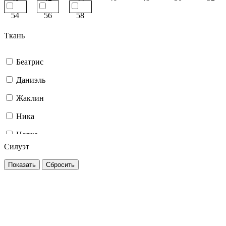
54
56
58
Ткань
Беатрис
Даниэль
Жаклин
Ника
Норка
Силуэт
Норка/Экокожа
Оливия
Скарлет
Стелла
Твид Кэри