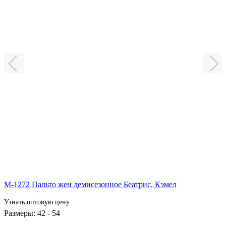
Ванесса
Мишель
Шакира
Амина
Руслана
М-1272 Пальто жен демисезонное Беатрис,
Кэмел
Узнать оптовую цену
Размеры: 42 - 54