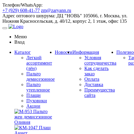
Телефон/WhatsApp:
+7 (929) 608-41-77
zm@zaryann.ru
Адрес оптового шоурума:
ДЦ "НОВЬ" 105066, г. Москва, ул.
Нижняя Красносельская, д. 40/12, корпус 2, 1 этаж, офис 135
Меню
Вход
Каталог
Новости
Информация
Полезно
Легкий
Условия
Та
ассортимент
сотрудничества
ра
(лён)
Как сделать
Пальто
заказ
демисезонное
Оплата
Пальто
Доставка
утепленное
Преимущества
Плащи
сайта
Пуховики
Акции