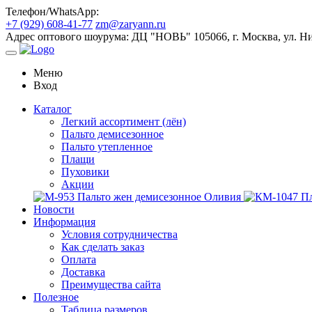
Телефон/WhatsApp:
+7 (929) 608-41-77
zm@zaryann.ru
Адрес оптового шоурума:
ДЦ "НОВЬ" 105066, г. Москва, ул. Ниж
Меню
Вход
Каталог
Легкий ассортимент (лён)
Пальто демисезонное
Пальто утепленное
Плащи
Пуховики
Акции
Новости
Информация
Условия сотрудничества
Как сделать заказ
Оплата
Доставка
Преимущества сайта
Полезное
Таблица размеров