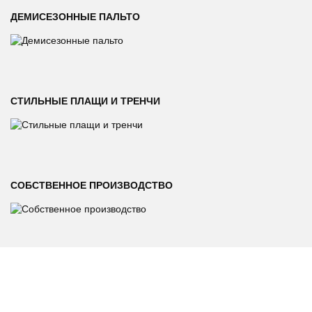
ДЕМИСЕЗОННЫЕ ПАЛЬТО
СТИЛЬНЫЕ ПЛАЩИ И ТРЕНЧИ
СОБСТВЕННОЕ ПРОИЗВОДСТВО
Мы стремимся установить долгосрочное партнерство с
нашими клиентами. Поэтому, работая с нами, Вы можете
рассчитывать на высокое качество продукции, выполнение
самого смелого по объемам предзаказа, гибкие условия
сотрудничества, своевременный отшив Вашего предзаказа и