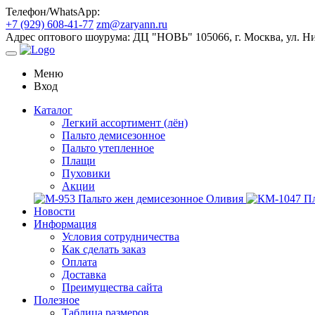
Телефон/WhatsApp:
+7 (929) 608-41-77
zm@zaryann.ru
Адрес оптового шоурума:
ДЦ "НОВЬ" 105066, г. Москва, ул. Ниж
Меню
Вход
Каталог
Легкий ассортимент (лён)
Пальто демисезонное
Пальто утепленное
Плащи
Пуховики
Акции
Новости
Информация
Условия сотрудничества
Как сделать заказ
Оплата
Доставка
Преимущества сайта
Полезное
Таблица размеров